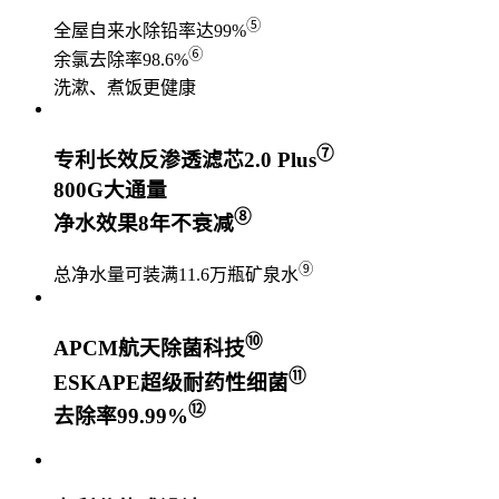
⑤
全屋自来水除铅率达99%
⑥
余氯去除率98.6%
洗漱、煮饭更健康
⑦
专利长效反渗透滤芯2.0 Plus
800G大通量
⑧
净水效果8年不衰减
⑨
总净水量可装满11.6万瓶矿泉水
⑩
APCM航天除菌科技
⑪
ESKAPE超级耐药性细菌
⑫
去除率99.99%