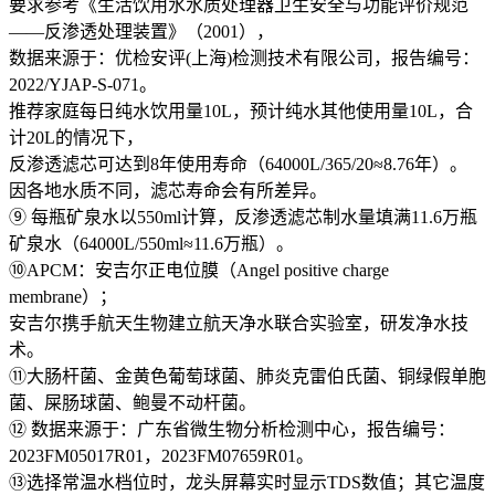
要求参考《生活饮用水水质处理器卫生安全与功能评价规范
——反渗透处理装置》（2001），
数据来源于：优检安评(上海)检测技术有限公司，报告编号：
2022/YJAP-S-071。
推荐家庭每日纯水饮用量10L，预计纯水其他使用量10L，合
计20L的情况下，
反渗透滤芯可达到8年使用寿命（64000L/365/20≈8.76年）。
因各地水质不同，滤芯寿命会有所差异。
⑨ 每瓶矿泉水以550ml计算，反渗透滤芯制水量填满11.6万瓶
矿泉水（64000L/550ml≈11.6万瓶）。
⑩APCM：安吉尔正电位膜（Angel positive charge
membrane）；
安吉尔携手航天生物建立航天净水联合实验室，研发净水技
术。
⑪大肠杆菌、金黄色葡萄球菌、肺炎克雷伯氏菌、铜绿假单胞
菌、屎肠球菌、鲍曼不动杆菌。
⑫ 数据来源于：广东省微生物分析检测中心，报告编号：
2023FM05017R01，2023FM07659R01。
⑬选择常温水档位时，龙头屏幕实时显示TDS数值；其它温度