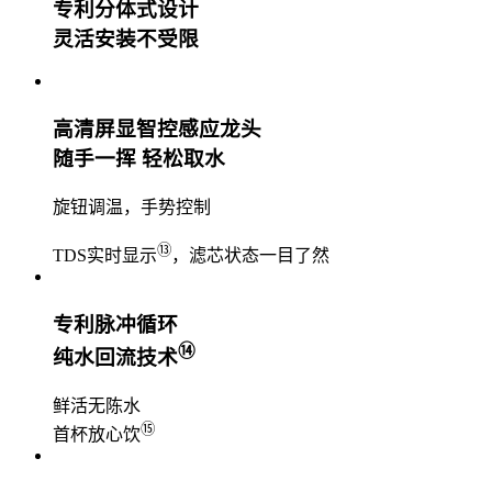
专利分体式设计
灵活安装不受限
高清屏显智控感应龙头
随手一挥 轻松取水
旋钮调温，手势控制
⑬
TDS实时显示
，滤芯状态一目了然
专利脉冲循环
⑭
纯水回流技术
鲜活无陈水
⑮
首杯放心饮