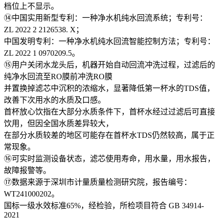
档位上不显示。
⑭中国实用新型专利：一种净水机纯水回流系统；专利号：
ZL 2022 2 2126538. X；
中国发明专利：一种净水机纯水回流智能控制方法；专利号：
ZL 2022 1 0970209.5。
⑮用户关闭水龙头后，机器开始自动回流冲洗过程，过滤后的
纯净水回流至RO膜前冲洗RO膜
并置换掉滤芯中沉积的浓缩水，显著降低第一杯水的TDS值，
改善下次用水的水质及口感。
首杯放心饮指在大部分水质条件下，首杯水经过过滤后可直接
饮用，但因全国水质差异较大，
在部分水质较差的地区可能存在首杯水TDS仍然较高，属于正
常现象。
⑯可实时监测设备状态，滤芯使用寿命，用水量，用水报告，
故障报警等。
⑰数据来源于深圳市计量质量检测研究院，报告编号：
WT241000202。
国标一级水效标准65%，经检验，所检项目符合 GB 34914-
2021