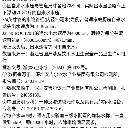
④因自来水水压与管道尺寸各地均不同，实际出水量会略有上
下浮动以3公斤的自来水水压、
3/4英寸管的水管管径(内径20毫米)为例，普通家庭厨房自来水
龙头出水速度为5L-8L/min，
J3540-ROC120H的净水出水速度为4000L/h，转换为每分钟流
速可达到（4000L/60min）≈67L/min，
接上龙头后，出水速度等同于自来水。
数据来源于：浙江省国产涉及饮用水卫生安全产品卫生许可批
件，
批准文号: 浙(08)卫水字（2024）第0038号。
⑤ 数据来源于：深圳安吉尔饮水产业集团有限公司检测所，
报告编号：2403S139。
⑥数据来源于：深圳安吉尔饮水产业集团有限公司检测所，报
告编号：2403S139。
⑦中国发明专利：一种反渗透膜元件以及具有其的净水设备，
专利号：ZL 2018 1 0281393. 6。
⑧每产水4m³时，通入用实验室三级水配置的加标水样，一直
做到64m³，即64000L水时，去除率均满足要求，